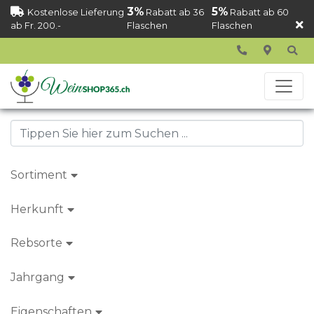
3%
5%
Kostenlose Lieferung
Rabatt ab 36
Rabatt ab 60
ab Fr. 200.-
Flaschen
Flaschen
Sortiment
Herkunft
Rebsorte
Jahrgang
Eigenschaften