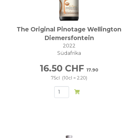
The Original Pinotage Wellington
Diemersfontein
2022
Südafrika
16.50
CHF
17.90
75cl
10cl = 2.20