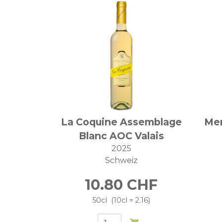
La Coquine Assemblage
Mer
Blanc AOC Valais
2025
Schweiz
10.80
CHF
50cl
10cl = 2.16