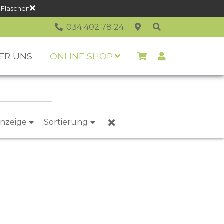
 Flaschen
034 402 78 24
ER UNS
ONLINE SHOP
nzeige
Sortierung