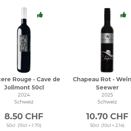
cere Rouge - Cave de
Chapeau Rot - Wei
Jolimont 50cl
Seewer
2024
2025
Schweiz
Schweiz
8.50
CHF
10.70
CHF
50cl
10cl = 1.70
50cl
10cl = 2.14