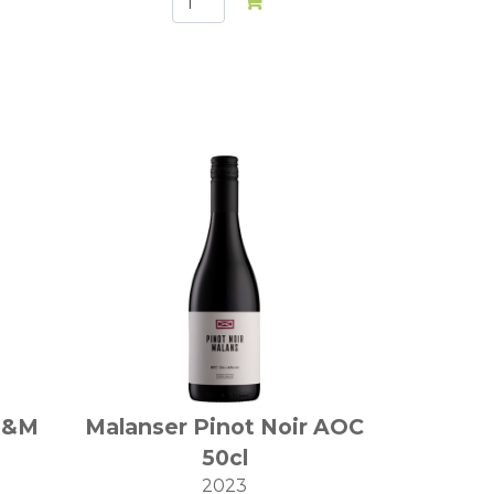
 J&M
Malanser Pinot Noir AOC
50cl
2023