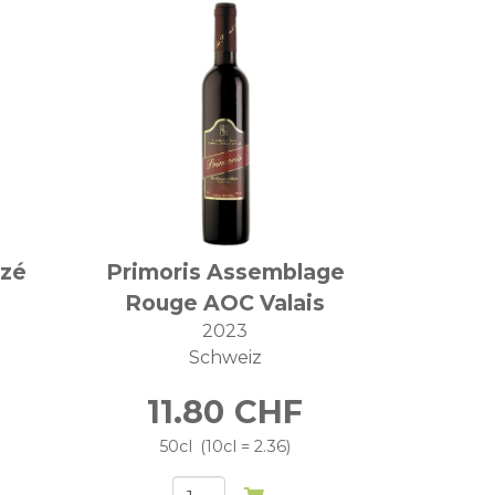
izé
Primoris Assemblage
Rouge AOC Valais
2023
Schweiz
11.80
CHF
50cl
10cl = 2.36