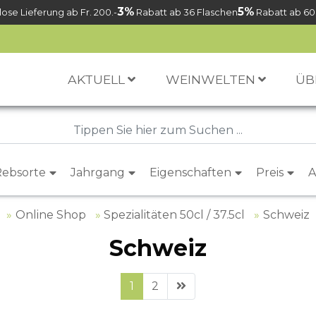
3%
5%
ose Lieferung ab Fr. 200.-
Rabatt ab 36 Flaschen
Rabatt ab 60
AKTUELL
WEINWELTEN
ÜB
Rebsorte
Jahrgang
Eigenschaften
Preis
A
Online Shop
Spezialitäten 50cl / 37.5cl
Schweiz
Schweiz
1
2