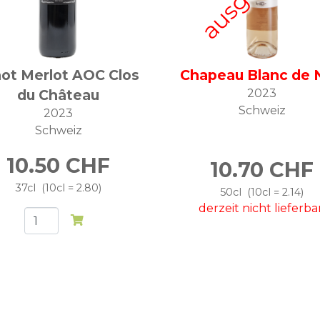
not Merlot AOC Clos
Chapeau Blanc de 
du Château
2023
Schweiz
2023
Schweiz
10.50
CHF
10.70
CHF
37cl
10cl = 2.80
50cl
10cl = 2.14