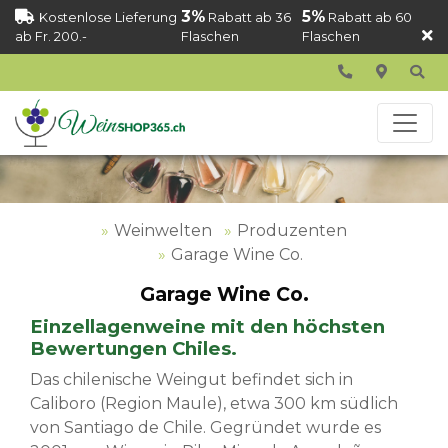
3%
5%
Kostenlose Lieferung
Rabatt ab 36
Rabatt ab 60
ab Fr. 200.-
Flaschen
Flaschen
Weinwelten
Produzenten
Garage Wine Co.
Garage Wine Co.
Einzellagenweine mit den höchsten
Bewertungen Chiles.
Das chilenische Weingut befindet sich in
Caliboro (Region Maule), etwa 300 km südlich
von Santiago de Chile. Gegründet wurde es