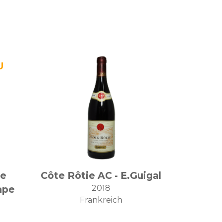
ge
Côte Rôtie AC - E.Guigal
ape
2018
Frankreich