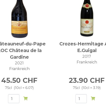
âteauneuf-du-Pape
Crozes-Hermitage 
OC Château de la
E.Guigal
Gardine
2017
Frankreich
2021
Frankreich
45.50
CHF
23.90
CHF
75cl
10cl = 6.07
75cl
10cl = 3.19