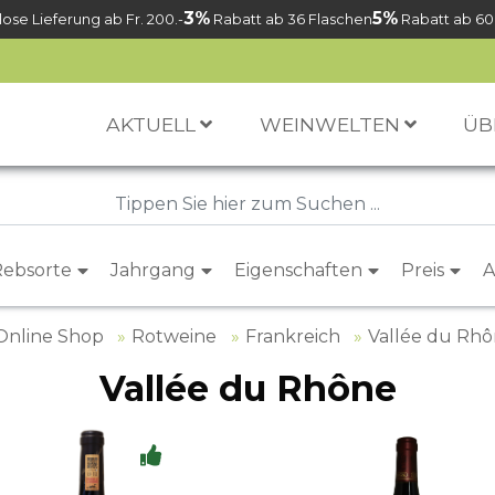
3%
5%
ose Lieferung ab Fr. 200.-
Rabatt ab 36 Flaschen
Rabatt ab 60
AKTUELL
WEINWELTEN
ÜB
Rebsorte
Jahrgang
Eigenschaften
Preis
A
Online Shop
Rotweine
Frankreich
Vallée du Rh
Vallée du Rhône