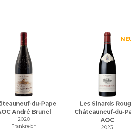
âteauneuf-du-Pape
Les Sinards Rou
AOC André Brunel
Châteauneuf-du-P
2020
AOC
Frankreich
2023